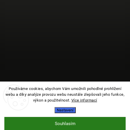
Používáme cookies, abychom Vám umožnili pohodlné prohlížení
webu a díky analýze provozu webu neustále zlepšovali jeho funkce,
Sledovat na Instagramu
výkon a použitelnost.
Více informací
Nastavení
Copyright 2026
Jmelí
. Všechna práva vyhrazena.
Vytvořil
Shoptet
| Design
Shoptak.cz
Souhlasím