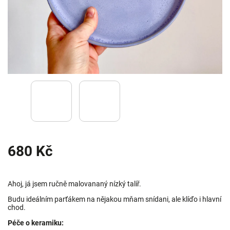
680 Kč
Ahoj, já jsem ručně malovananý nízký talíř.
Budu ideálním parťákem na nějakou mňam snídani, ale klíďo i hlavní
chod.
Péče o keramiku: