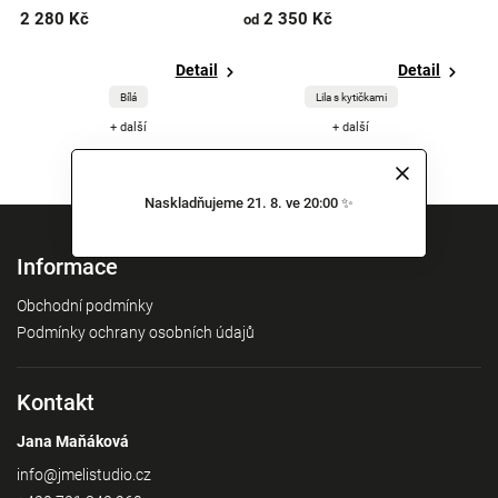
2 280 Kč
2 350 Kč
od
Detail
Detail
Bílá
Lila s kytičkami
+ další
+ další
Naskladňujeme 21. 8. ve 20:00 ✨
Informace
Obchodní podmínky
Podmínky ochrany osobních údajů
Kontakt
Jana Maňáková
info
@
jmelistudio.cz