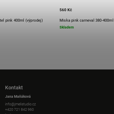
560 Kč
el pink 400ml (výprodej)
Miska pink carneval 380-400ml
Skladem
Kontakt
Jana Maňáková
info
@
jmelistudio.cz
+420 721 842 960