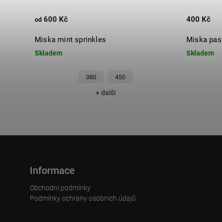
600 Kč
400 Kč
od
Miska mint sprinkles
Miska past
Skladem
Skladem
380
450
+ další
Informace
Obchodní podmínky
Podmínky ochrany osobních údajů