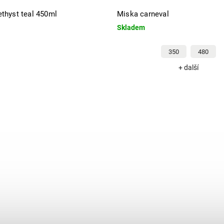
thyst teal 450ml
Miska carneval
Skladem
350
480
+ další