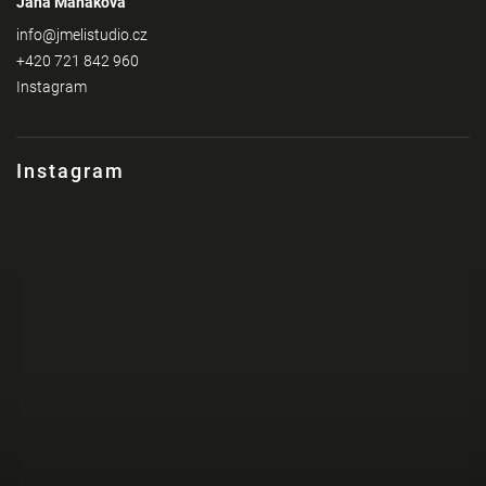
Jana Maňáková
info
@
jmelistudio.cz
+420 721 842 960
Instagram
Instagram