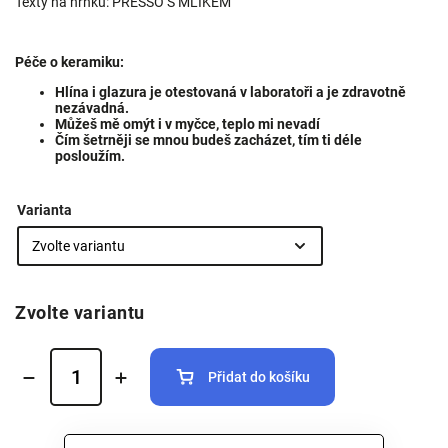
Texty na hrnku: PRESSO S MLÍKEM
Péče o keramiku:
Hlína i glazura je otestovaná v laboratoři a je zdravotně
nezávadná.
Můžeš mě omýt i v myčce, teplo mi nevadí
Čím šetrněji se mnou budeš zacházet, tím ti déle
posloužím.
Varianta
Zvolte variantu
Přidat do košíku