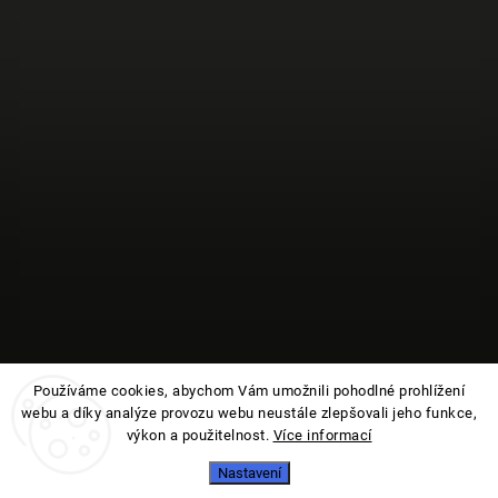
Používáme cookies, abychom Vám umožnili pohodlné prohlížení
webu a díky analýze provozu webu neustále zlepšovali jeho funkce,
Sledovat na Instagramu
výkon a použitelnost.
Více informací
Nastavení
Copyright 2026
Jmelí
. Všechna práva vyhrazena.
Vytvořil
Shoptet
| Design
Shoptak.cz